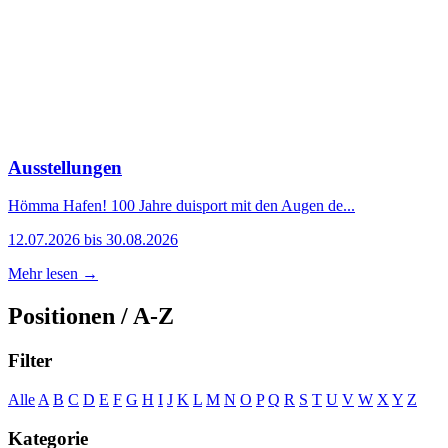
Ausstellungen
Hömma Hafen! 100 Jahre duisport mit den Augen de...
12.07.2026 bis 30.08.2026
Mehr lesen →
Positionen / A-Z
Filter
Alle
A
B
C
D
E
F
G
H
I
J
K
L
M
N
O
P
Q
R
S
T
U
V
W
X
Y
Z
Kategorie