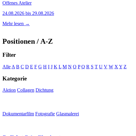
Offenes Atelier
24.08.2026 bis 29.08.2026
Mehr lesen →
Positionen / A-Z
Filter
Alle
A
B
C
D
E
F
G
H
I
J
K
L
M
N
O
P
Q
R
S
T
U
V
W
X
Y
Z
Kategorie
Aktion
Collagen
Dichtung
Dokumentarfilm
Fotografie
Glasmalerei