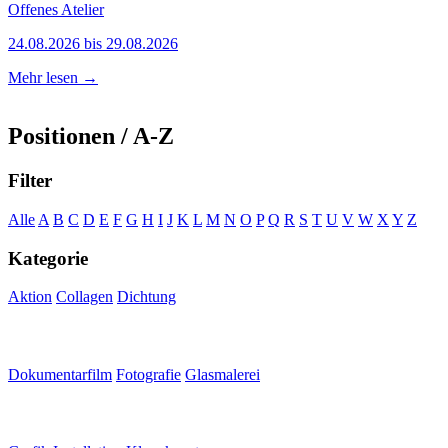
Offenes Atelier
24.08.2026 bis 29.08.2026
Mehr lesen →
Positionen / A-Z
Filter
Alle
A
B
C
D
E
F
G
H
I
J
K
L
M
N
O
P
Q
R
S
T
U
V
W
X
Y
Z
Kategorie
Aktion
Collagen
Dichtung
Dokumentarfilm
Fotografie
Glasmalerei