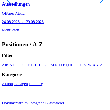
Ausstellungen
Offenes Atelier
A
24.08.2026 bis 29.08.2026
0
Mehr lesen →
M
Positionen / A-Z
Filter
Alle
A
B
C
D
E
F
G
H
I
J
K
L
M
N
O
P
Q
R
S
T
U
V
W
X
Y
Z
Kategorie
Aktion
Collagen
Dichtung
Dokumentarfilm
Fotografie
Glasmalerei