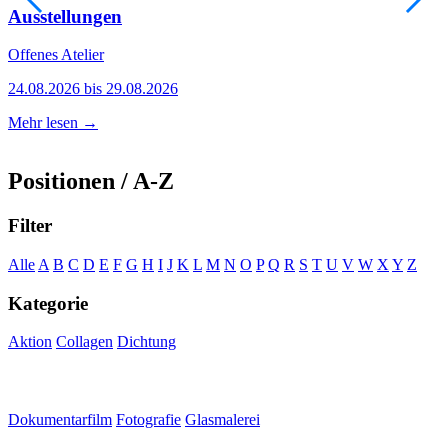
Ausstellungen
Offenes Atelier
A
24.08.2026 bis 29.08.2026
0
Mehr lesen →
M
Positionen / A-Z
Filter
Alle
A
B
C
D
E
F
G
H
I
J
K
L
M
N
O
P
Q
R
S
T
U
V
W
X
Y
Z
Kategorie
Aktion
Collagen
Dichtung
Dokumentarfilm
Fotografie
Glasmalerei