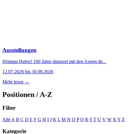
Ausstellungen
Hömma Hafen! 100 Jahre duisport mit den Augen de...
12.07.2026 bis 30.08.2026
Mehr lesen →
Positionen / A-Z
Filter
Alle
A
B
C
D
E
F
G
H
I
J
K
L
M
N
O
P
Q
R
S
T
U
V
W
X
Y
Z
Kategorie