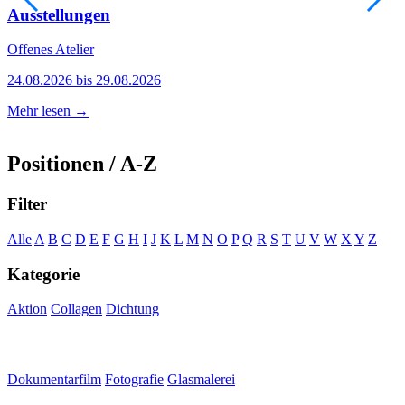
Ausstellungen
Offenes Atelier
A
24.08.2026 bis 29.08.2026
0
Mehr lesen →
M
Positionen / A-Z
Filter
Alle
A
B
C
D
E
F
G
H
I
J
K
L
M
N
O
P
Q
R
S
T
U
V
W
X
Y
Z
Kategorie
Aktion
Collagen
Dichtung
Dokumentarfilm
Fotografie
Glasmalerei