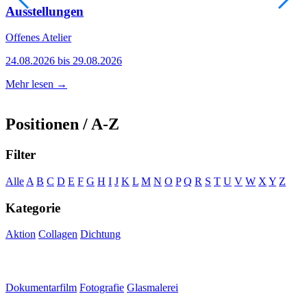
Ausstellungen
Offenes Atelier
A
24.08.2026 bis 29.08.2026
0
Mehr lesen →
M
Positionen / A-Z
Filter
Alle
A
B
C
D
E
F
G
H
I
J
K
L
M
N
O
P
Q
R
S
T
U
V
W
X
Y
Z
Kategorie
Aktion
Collagen
Dichtung
Dokumentarfilm
Fotografie
Glasmalerei