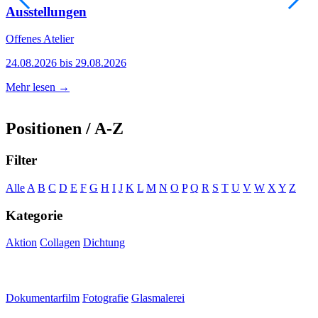
Ausstellungen
Offenes Atelier
A
24.08.2026 bis 29.08.2026
0
Mehr lesen →
M
Positionen / A-Z
Filter
Alle
A
B
C
D
E
F
G
H
I
J
K
L
M
N
O
P
Q
R
S
T
U
V
W
X
Y
Z
Kategorie
Aktion
Collagen
Dichtung
Dokumentarfilm
Fotografie
Glasmalerei